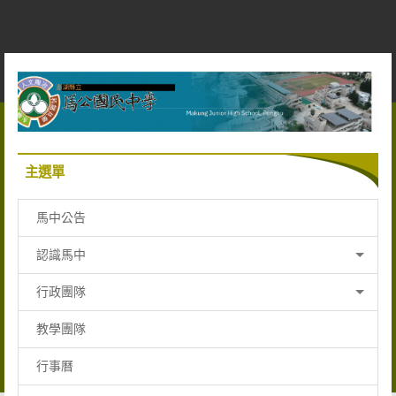
跳
到
主
要
內
容
區
主選單
馬中公告
認識馬中
行政團隊
教學團隊
行事曆